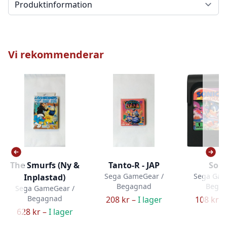
Vi rekommenderar
The Smurfs (Ny &
Tanto-R - JAP
Soni
Sega GameGear /
Sega Gam
Inplastad)
Begagnad
Bega
Sega GameGear /
Begagnad
208 kr –
I lager
108 kr –
628 kr –
I lager