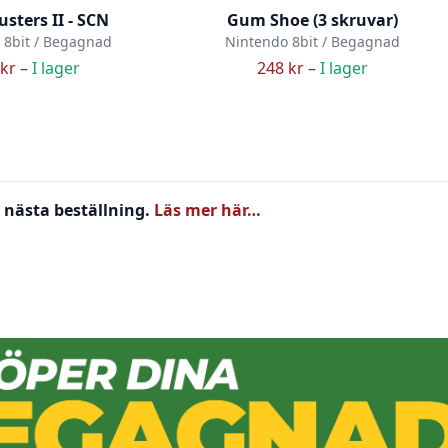
sters II - SCN
Gum Shoe (3 skruvar)
 8bit / Begagnad
Nintendo 8bit / Begagnad
kr –
I lager
248 kr –
I lager
 nästa beställning.
Läs mer här…