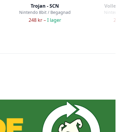
Trojan - SCN
Volley Ball 
Nintendo 8bit / Begagnad
Nintendo 8bit
248 kr –
I lager
248 kr –