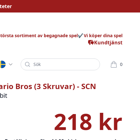
teter
största sortiment av begagnade spel
Vi köper dina spel
Kundtjänst
Sök
0
varor i korg
rio Bros (3 Skruvar) - SCN
bit
218 kr