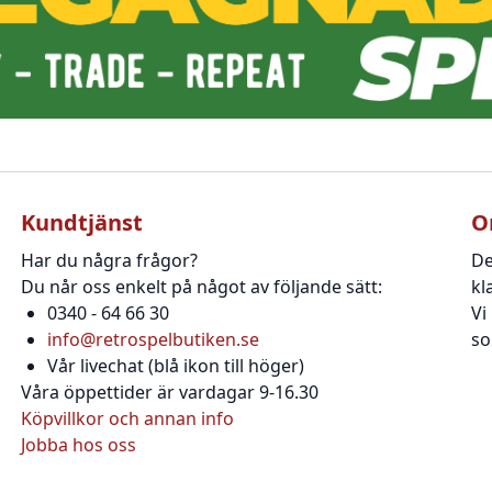
Kundtjänst
O
Har du några frågor?
De
Du når oss enkelt på något av följande sätt:
kl
0340 - 64 66 30
Vi
info@retrospelbutiken.se
so
Vår livechat (blå ikon till höger)
Våra öppettider är vardagar 9-16.30
Köpvillkor och annan info
Jobba hos oss