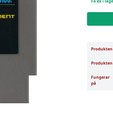
Få ex i lage
Produkten
Produkten 
Fungerar
på