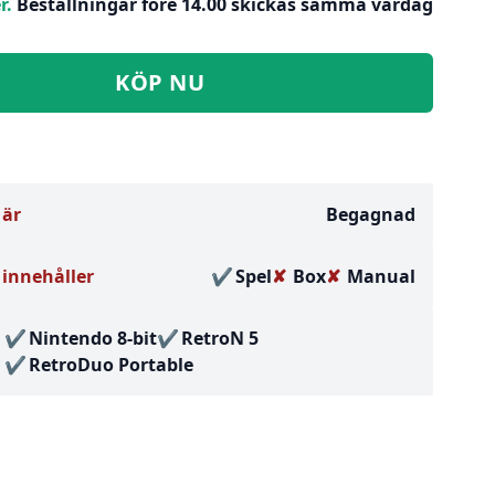
r.
Beställningar före 14.00 skickas samma vardag
KÖP NU
 är
Begagnad
innehåller
Spel
Box
Manual
Nintendo 8-bit
RetroN 5
RetroDuo Portable