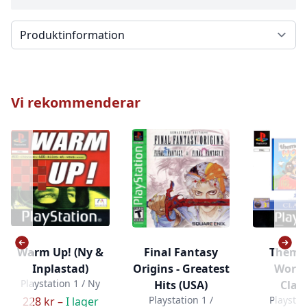
Välj en flik
Vi rekommenderar
Warm Up! (Ny &
Final Fantasy
Theme
Inplastad)
Origins - Greatest
World 
Playstation 1 / Ny
Hits (USA)
Class
Playstation 1 /
Playstat
228 kr –
I lager