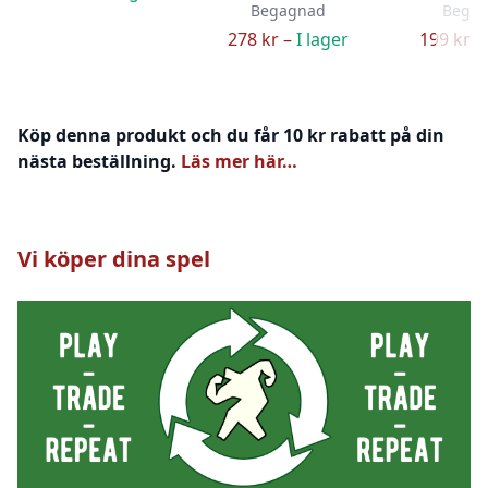
Begagnad
Bega
278 kr –
I lager
199 kr –
Köp denna produkt och du får 10 kr rabatt på din
nästa beställning.
Läs mer här…
Vi köper dina spel