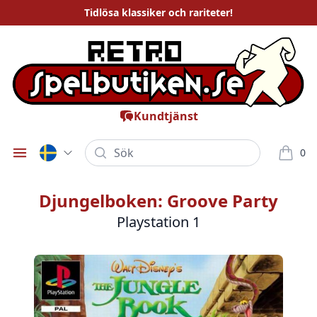
Tidlösa
klassiker och rariteter
!
Kundtjänst
Sök
0
Öppna meny
varor i
Djungelboken: Groove Party
Playstation 1
Bilder