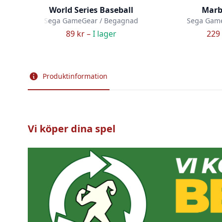
World Series Baseball
Marb
Sega GameGear / Begagnad
Sega Gam
89 kr –
I lager
229 
Produktinformation
Vi köper dina spel