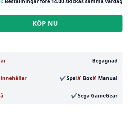
r.
Beställningar före 14.00 skickas samma vardag
KÖP NU
 är
Begagnad
innehåller
Spel
Box
Manual
på
Sega GameGear