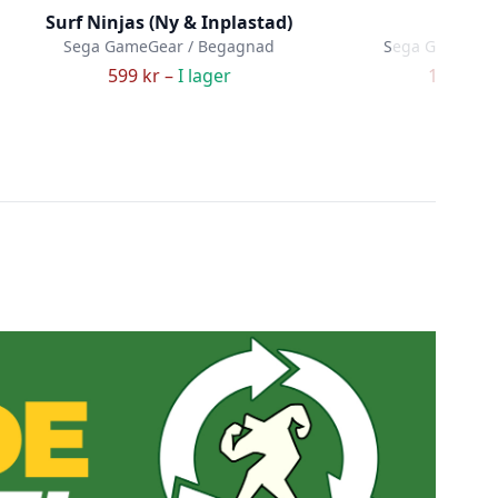
Surf Ninjas (Ny & Inplastad)
Shin
Sega GameGear / Begagnad
Sega GameGear
599 kr –
I lager
169 kr –