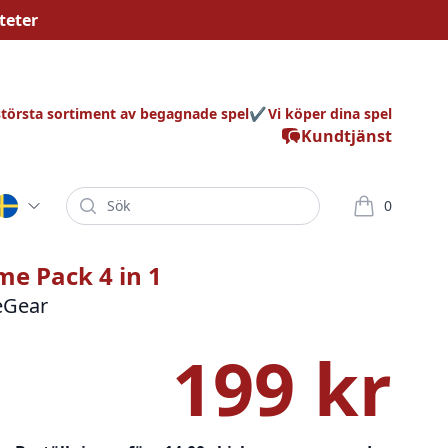
teter
största sortiment av begagnade spel
Vi köper dina spel
Kundtjänst
Sök
0
varor i korg
e Pack 4 in 1
eGear
199 kr