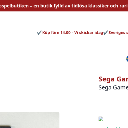
ospelbutiken – en butik fylld av
tidlösa
klassiker och rari
Köp före 14.00 - Vi skickar idag
Sveriges 
Sega Gam
Sega Gam