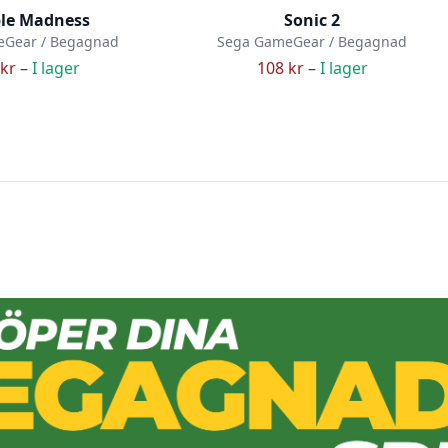
le Madness
Sonic 2
eGear / Begagnad
Sega GameGear / Begagnad
kr –
I lager
108 kr –
I lager