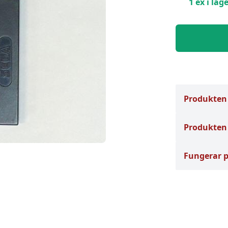
1 ex i lage
Produkten
Produkten 
Fungerar 