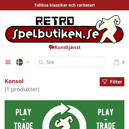
Tidlösa
klassiker och rariteter
!
Kundtjänst
Sök
0
Öppna meny
varor i
Konsol
Filter
(1 produkter)