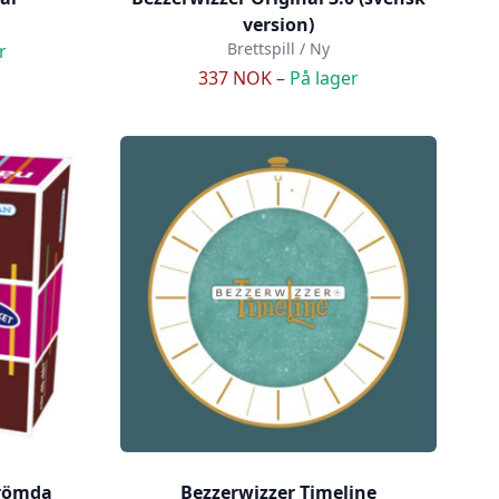
version)
Brettspill / Ny
r
337 NOK –
På lager
erömda
Bezzerwizzer Timeline