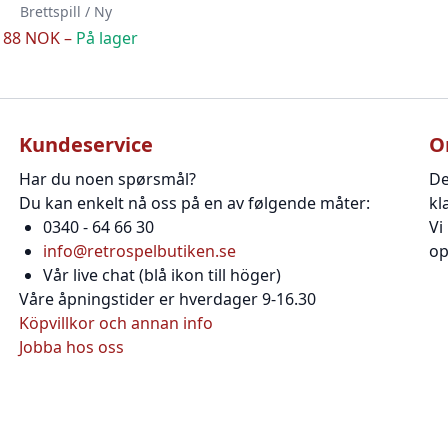
Brettspill / Ny
188 NOK –
På lager
Kundeservice
O
Har du noen spørsmål?
De
Du kan enkelt nå oss på en av følgende måter:
kl
0340 - 64 66 30
Vi
info@retrospelbutiken.se
op
Vår live chat (blå ikon till höger)
Våre åpningstider er hverdager 9-16.30
Köpvillkor och annan info
Jobba hos oss