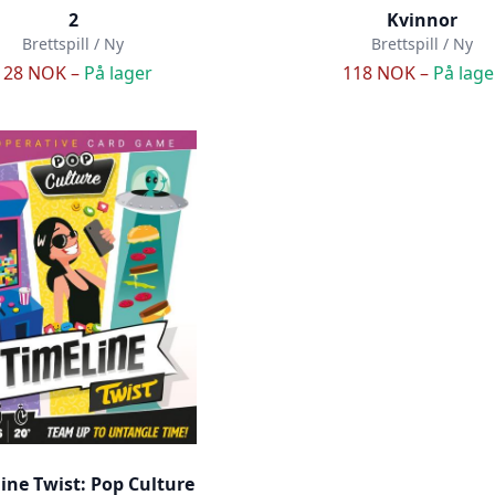
2
Kvinnor
Brettspill / Ny
Brettspill / Ny
128 NOK –
På lager
118 NOK –
På lage
ine Twist: Pop Culture