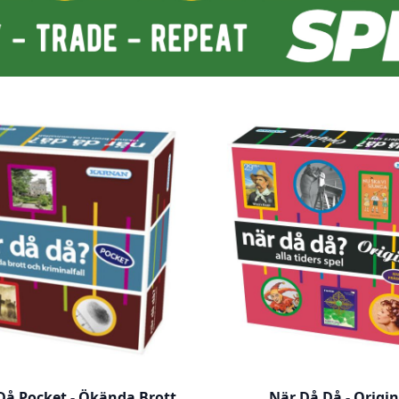
Då Pocket - Ökända Brott
När Då Då - Origin