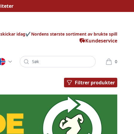
iteter
 skickar idag
Nordens største sortiment av brukte spill
Kundeservice
Søk
0
varor i korg
Filtrer produkter