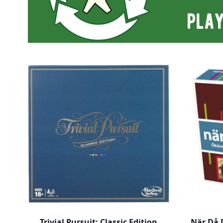
Trivial Pursuit: Classic Edition
När Då 